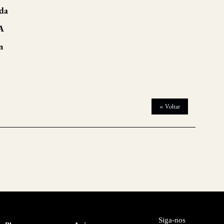
 da
 A
m
« Voltar