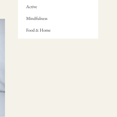
Active
Mindfulness
Food & Home