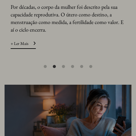
ve
Por décadas, o corpo da mulher foi descrito pela sua
Há 
capacidade reprodutiva. O útero como destino, a
pre
na,
menstruação como medida, a fertilidade como valor. E
dep
aí o ciclo encerra.
cav
sem
+ Ler Mais
+ Le